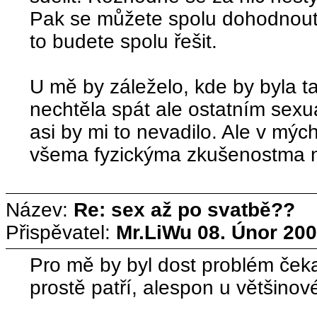
Pak se můžete spolu dohodnout 
to budete spolu řešit.
U mě by záleželo, kde by byla 
nechtěla spát ale ostatním sexu
asi by mi to nevadilo. Ale v mý
všema fyzickýma zkušenostma n
Název:
Re: sex až po svatbě??
Přispěvatel:
Mr.LiWu
08. Únor 200
Pro mě by byl dost problém čeka
prostě patří, alespon u většino