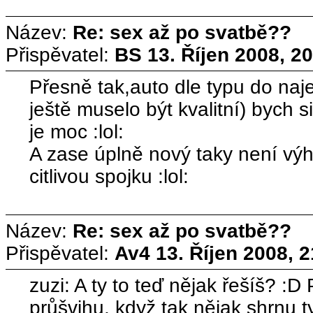
Název:
Re: sex až po svatbě??
Přispěvatel:
BS
13. Říjen 2008, 2
Přesně tak,auto dle typu do naj
ještě muselo být kvalitní) bych si
je moc :lol:
A zase úplně nový taky není vý
citlivou spojku :lol:
Název:
Re: sex až po svatbě??
Přispěvatel:
Av4
13. Říjen 2008, 
zuzi: A ty to teď nějak řešíš? :D
průšvihu, když tak nějak shrnu t