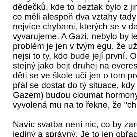
dědečků, kde to beztak bylo z j
co měli alespoň dva vztahy tady 
nejvíce chybami, kterých se v da
vyvarujeme. A Gazi, nebylo by lep
problém je jen v tvým egu, že už
nejsi to ty, kdo bude její první.
stejný jako bejt druhej na evere
děti se ve škole učí jen o tom p
přál se dostat do tý situace, kd
Gazem) budou cloumat hormony,
vyvolená mu na to řekne, že "ch
Navíc svatba není nic, co by zar
jediný a správný. Je to jen obřad,