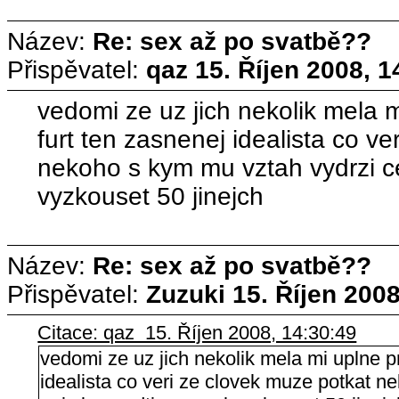
Název:
Re: sex až po svatbě??
Přispěvatel:
qaz
15. Říjen 2008, 1
vedomi ze uz jich nekolik mela m
furt ten zasnenej idealista co v
nekoho s kym mu vztah vydrzi ce
vyzkouset 50 jinejch
Název:
Re: sex až po svatbě??
Přispěvatel:
Zuzuki
15. Říjen 2008
Citace: qaz 15. Říjen 2008, 14:30:49
vedomi ze uz jich nekolik mela mi uplne pr
idealista co veri ze clovek muze potkat n