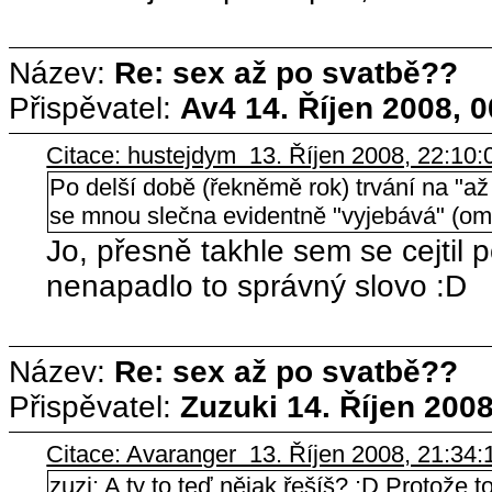
Název:
Re: sex až po svatbě??
Přispěvatel:
Av4
14. Říjen 2008, 
Citace: hustejdym 13. Říjen 2008, 22:10:
Po delší době (řekněmě rok) trvání na "až 
se mnou slečna evidentně "vyjebává" (om
Jo, přesně takhle sem se cejtil 
nenapadlo to správný slovo :D
Název:
Re: sex až po svatbě??
Přispěvatel:
Zuzuki
14. Říjen 2008
Citace: Avaranger 13. Říjen 2008, 21:34:
zuzi: A ty to teď nějak řešíš? :D Protože t