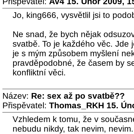
Přispěvatel:
Av4
15. Únor 2009, 1
Jo, king666, vysvětlil jsi to pod
Ne snad, že bych nějak odsuzov
svatbě. To je každého věc. Jde j
je s mým způsobem myšlení neko
pravděpodobné, že časem by se 
konfliktní věci.
Název:
Re: sex až po svatbě??
Přispěvatel:
Thomas_RKH
15. Ún
Vzhledem k tomu, že v současné 
nebudu nikdy, tak nevim, nevim. 