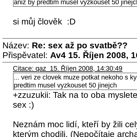
aniz by predtim musel vyzkouset 50 jinejc
si můj člověk :D
Název:
Re: sex až po svatbě??
Přispěvatel:
Av4
15. Říjen 2008, 
Citace: qaz 15. Říjen 2008, 14:30:49
... veri ze clovek muze potkat nekoho s k
predtim musel vyzkouset 50 jinejch
+zzuzukii: Tak na to oba myslet
sex :)
Neznám moc lidí, kteří by žili ce
kterým chodili. (Nepočítaje arch