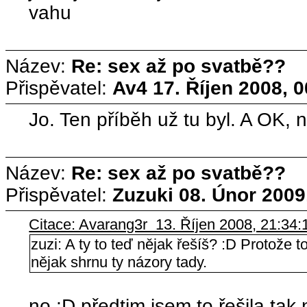
vahu
Název:
Re: sex až po svatbě??
Přispěvatel:
Av4
17. Říjen 2008, 
Jo. Ten příběh už tu byl. A OK, 
Název:
Re: sex až po svatbě??
Přispěvatel:
Zuzuki
08. Únor 2009
Citace: Avarang3r 13. Říjen 2008, 21:34:
zuzi: A ty to teď nějak řešíš? :D Protože t
nějak shrnu ty názory tady.
no :D předtim jsem to řešila tak