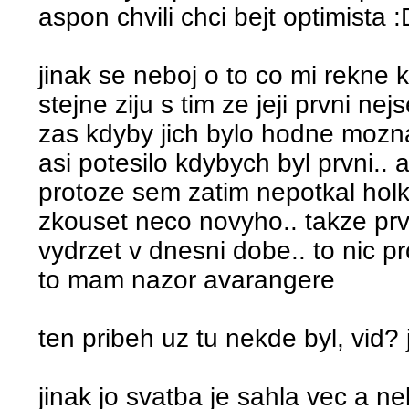
aspon chvili chci bejt optimista 
jinak se neboj o to co mi rekne kt
stejne ziju s tim ze jeji prvni n
zas kdyby jich bylo hodne mozna
asi potesilo kdybych byl prvni.. 
protoze sem zatim nepotkal hol
zkouset neco novyho.. takze pr
vydrzet v dnesni dobe.. to nic p
to mam nazor avarangere
ten pribeh uz tu nekde byl, vid
jinak jo svatba je sahla vec a n