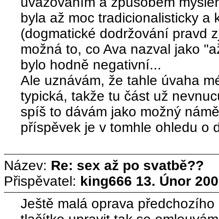
uvažováním a způsobem myšlení
byla až moc tradicionalisticky 
(dogmatické dodržování pravd z
možná to, co Ava nazval jako "až 
bylo hodně negativní...
Ale uznávám, že tahle úvaha m
typická, takže tu část už nevnu
spíš to dávám jako možný námět
příspěvek je v tomhle ohledu o d
Název:
Re: sex až po svatbě??
Přispěvatel:
king666
13. Únor 200
Ještě malá oprava předchozího 