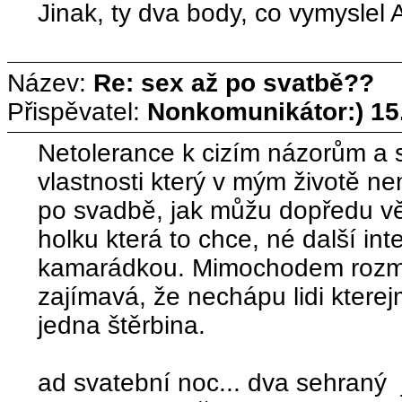
Jinak, ty dva body, co vymyslel 
Název:
Re: sex až po svatbě??
Přispěvatel:
Nonkomunikátor:)
15
Netolerance k cizím názorům a s
vlastnosti který v mým životě n
po svadbě, jak můžu dopředu vě
holku která to chce, né další i
kamarádkou. Mimochodem rozmani
zajímavá, že nechápu lidi kterej
jedna štěrbina.
ad svatební noc... dva sehraný je