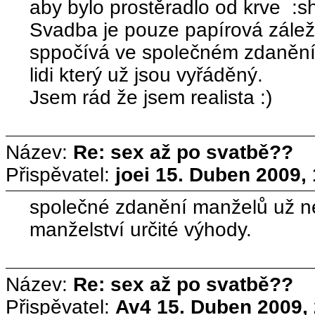
aby bylo prostěradlo od krve :s
Svadba je pouze papírová záleži
sppočívá ve společném zdanění 
lidi který už jsou vyřáděný.
Jsem rád že jsem realista :)
Název:
Re: sex až po svatbě??
Přispěvatel:
joei
15. Duben 2009, 
společné zdanění manželů už nef
manželství určité výhody.
Název:
Re: sex až po svatbě??
Přispěvatel:
Av4
15. Duben 2009, 