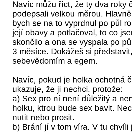
Navíc můžu říct, že ty dva roky
podepsali velkou měrou. Hlavně c
bych se na to vyprdnul po půl ro
její obavy a potlačoval, to co jse
skončilo a ona se vyspala po pů
3 měsíce. Dokážeš si představit,
sebevědomím a egem.
Navíc, pokud je holka ochotná č
ukazuje, že jí nechci, protože:
a) Sex pro ní není důležitý a n
holku, ktrou bude sex bavit. Nec
nutit nebo prosit.
b) Brání jí v tom víra. V tu chvíli