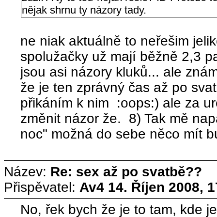
nějak shrnu ty názory tady.
ne niak aktuálně to neřešim jeli
spolužačky už mají běžně 2,3 p
jsou asi názory kluků... ale znám 
že je ten zprávný čas až po sva
přikáním k nim :oops:) ale za ur
změnit názor že. 8) Tak mě nap
noc" možná do sebe něco mít bu
Název:
Re: sex až po svatbě??
Přispěvatel:
Av4
14. Říjen 2008, 
No, řek bych že je to tam, kde je