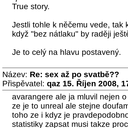
True story.
Jestli tohle k něčemu vede, tak k
když "bez nátlaku" by raději ješt
Je to celý na hlavu postavený.
Název:
Re: sex až po svatbě??
Přispěvatel:
qaz
15. Říjen 2008, 1
avarangere ale ja mluvil nejen o
ze je to unreal ale stejne douf
toho ze i kdyz je pravdepodobno
statistiky zapsat musi takze proc