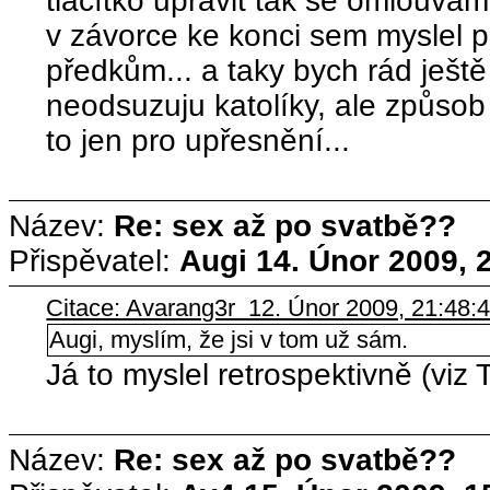
tlačítko upravit tak se omlouvám
v závorce ke konci sem myslel p
předkům... a taky bych rád ješt
neodsuzuju katolíky, ale způsob 
to jen pro upřesnění...
Název:
Re: sex až po svatbě??
Přispěvatel:
Augi
14. Únor 2009, 
Citace: Avarang3r 12. Únor 2009, 21:48:
Augi, myslím, že jsi v tom už sám.
Já to myslel retrospektivně (viz 
Název:
Re: sex až po svatbě??