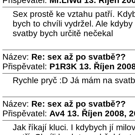
Přispěvatel:
Mr.LiWu
13. Říjen 20
Sex prostě ke vztahu patří. Kdy
bych to chvíli vydržel. Ale kdyb
svatby bych určitě nečekal
Název:
Re: sex až po svatbě??
Přispěvatel:
P1R3K
13. Říjen 200
Rychle pryč :D Já mám na svatb
Název:
Re: sex až po svatbě??
Přispěvatel:
Av4
13. Říjen 2008, 
Jak říkají kluci. I kdybych jí mil