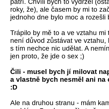
patří. Chvíli bych to vydržel (os
roky, že), ale časem by mi to zač
jednoho dne bylo moc a rozešli
Trápilo by mě to a ve vztahu mi 
není důvod zůstávat ve vztahu, 
s tím nechce nic udělat. A nemí
jen proto, že jde o sex ;)
Čili - musel bych jí milovat n
a vlastně bych nesměl ani na
:D
Ale na druhou stranu - mám kama