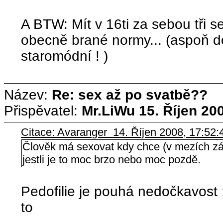
A BTW: Mít v 16ti za sebou tři s
obecně brané normy... (aspoň d
staromódní ! )
Název:
Re: sex až po svatbě??
Přispěvatel:
Mr.LiWu
15. Říjen 20
Citace: Avaranger 14. Říjen 2008, 17:52:
Člověk má sexovat kdy chce (v mezích zák
jestli je to moc brzo nebo moc pozdě.
Pedofilie je pouhá nedočkavost
to