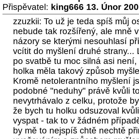
Přispěvatel:
king666
13. Únor 200
zzuzkii: To už je teda spíš můj 
nebude tak rozšířený, ale mně v
názory se kterými nesouhlasí pří
vcítit do myšlení druhé strany..
po svatbě tu moc silná asi není,
holka měla takový způsob myšlen
Kromě netolerantního myšlení j
podobné "neduhy" právě kvůli 
nevytrhávalo z celku, protože by
že bych tu holku odsuzoval kvů
vyspat - tak to v žádném případě
by mě to nejspíš chtě nechtě p