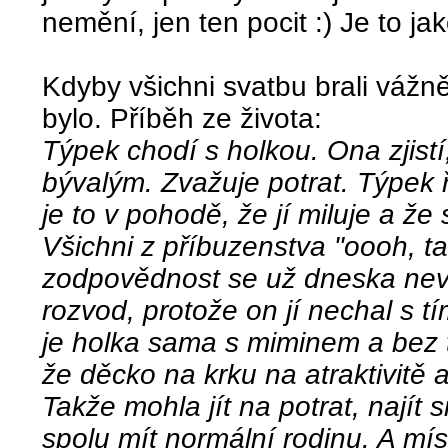
nemění, jen ten pocit :) Je to ja
Kdyby všichni svatbu brali vážn
bylo. Příběh ze života:
Týpek chodí s holkou. Ona zjistí
bývalým. Zvažuje potrat. Týpek ř
je to v pohodě, že jí miluje a že 
Všichni z příbuzenstva "oooh, t
zodpovědnost se už dneska nev
rozvod, protože on jí nechal s tí
je holka sama s miminem a bez tá
že děcko na krku na atraktivitě 
Takže mohla jít na potrat, najít 
spolu mít normální rodinu. A mís