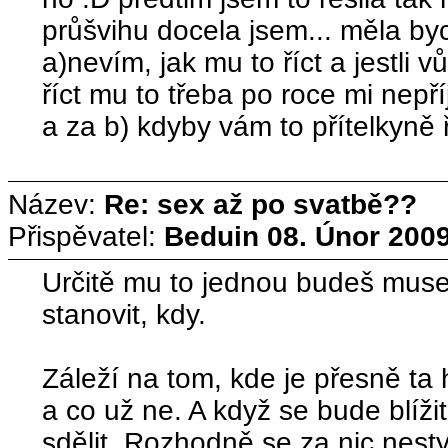
průšvihu docela jsem... měla by
a)nevím, jak mu to říct a jestli 
říct mu to třeba po roce mi nepř
a za b) kdyby vám to přítelkyně ř
Název:
Re: sex až po svatbě??
Přispěvatel:
Beduin
08. Únor 2009
Určitě mu to jednou budeš muset 
stanovit, kdy.
Záleží na tom, kde je přesně ta 
a co už ne. A když se bude blížit
sdělit. Rozhodně se za nic nest