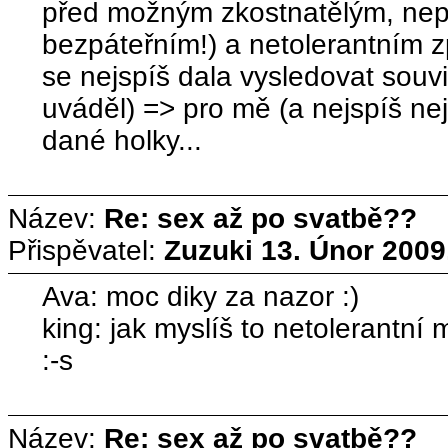
před možným zkostnatělým, nep
bezpáteřním!) a netolerantním 
se nejspíš dala vysledovat souvi
uváděl) => pro mě (a nejspíš ne
dané holky...
Název:
Re: sex až po svatbě??
Přispěvatel:
Zuzuki
13. Únor 2009
Ava: moc diky za nazor :)
king: jak myslíš to netolerant
:-s
Název:
Re: sex až po svatbě??