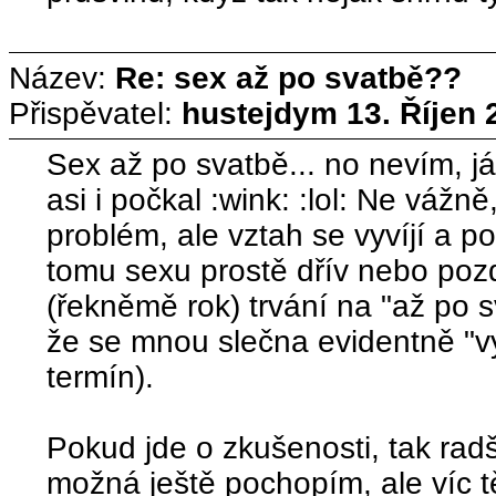
Název:
Re: sex až po svatbě??
Přispěvatel:
hustejdym
13. Říjen 
Sex až po svatbě... no nevím, j
asi i počkal :wink: :lol: Ne váž
problém, ale vztah se vyvíjí a po
tomu sexu prostě dřív nebo pozd
(řekněmě rok) trvání na "až po s
že se mnou slečna evidentně "v
termín).
Pokud jde o zkušenosti, tak rad
možná ještě pochopím, ale víc t