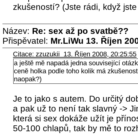
zkušeností? (Jste rádi, když jste
Název:
Re: sex až po svatbě??
Přispěvatel:
Mr.LiWu
13. Říjen 20
Citace: zzuzukii 13. Říjen 2008, 20:25:55
a ještě mě napadá jedna související otáz
ceně holka podle toho kolik má zkušeností? 
naopak?)
Je to jako s autem. Do určitý d
a pak už to není tak slavný -> J
která si sex dokáže užít je přín
50-100 chlapů, tak by mě to ro