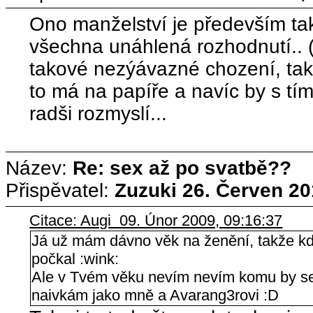
Ono manželství je především tak
všechna unáhlená rozhodnutí.. (
takové nezýávazné chození, tak 
to má na papíře a navíc by s tím m
radši rozmyslí...
Název:
Re: sex až po svatbě??
Přispěvatel:
Zuzuki
26. Červen 20
Citace: Augi 09. Únor 2009, 09:16:37
Já už mám dávno věk na ženění, takže kdyb
počkal :wink:
Ale v Tvém věku nevím nevím komu by se
naivkám jako mně a Avarang3rovi :D