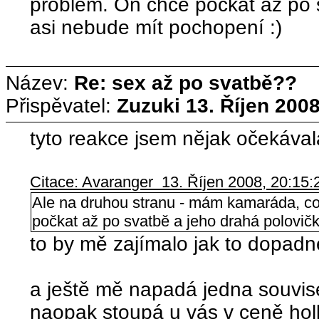
problém. On chce počkat až po 
asi nebude mít pochopení :)
Název:
Re: sex až po svatbě??
Přispěvatel:
Zuzuki
13. Říjen 2008
tyto reakce jsem nějak očekáva
Citace: Avaranger 13. Říjen 2008, 20:15:
Ale na druhou stranu - mám kamaráda, co 
počkat až po svatbě a jeho drahá polovič
to by mě zajímalo jak to dopadn
a ještě mě napadá jedna souvise
naopak stoupá u vás v ceně hol