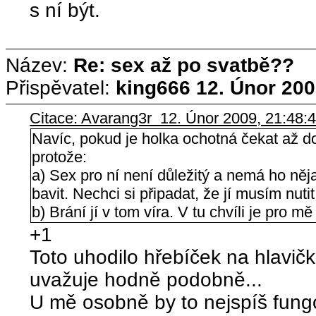
s ní být.
Název:
Re: sex až po svatbě??
Přispěvatel:
king666
12. Únor 200
Citace: Avarang3r 12. Únor 2009, 21:48:
Navíc, pokud je holka ochotná čekat až do 
protože:
a) Sex pro ní není důležitý a nemá ho něj
bavit. Nechci si připadat, že jí musím nutit
b) Brání jí v tom víra. V tu chvíli je pro mě 
+1
Toto uhodilo hřebíček na hlavičk
uvažuje hodně podobně...
U mě osobně by to nejspíš fungo