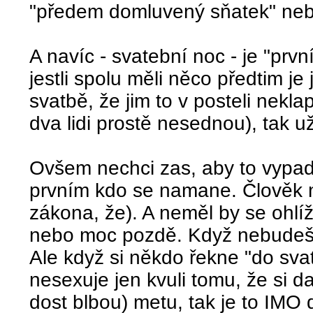
"předem domluvený sňatek" nebo
A navíc - svatební noc - je "prvn
jestli spolu měli něco předtim je 
svatbě, že jim to v posteli nekla
dva lidi prostě nesednou), tak u
Ovšem nechci zas, aby to vypada
prvním kdo se namane. Člověk 
zákona, že). A neměl by se ohlíže
nebo moc pozdě. Když nebudeš c
Ale když si někdo řekne "do sva
nesexuje jen kvuli tomu, že si d
dost blbou) metu, tak je to IMO 