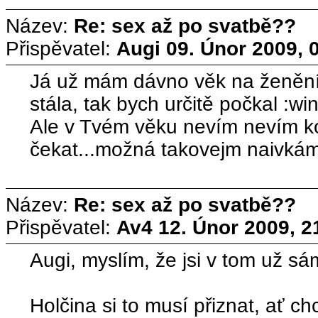
Název:
Re: sex až po svatbě??
Přispěvatel:
Augi
09. Únor 2009, 
Já už mám dávno věk na ženění,
stála, tak bych určitě počkal :win
Ale v Tvém věku nevím nevím k
čekat...možná takovejm naivkám
Název:
Re: sex až po svatbě??
Přispěvatel:
Av4
12. Únor 2009, 2
Augi, myslím, že jsi v tom už sá
Holčina si to musí přiznat, ať c