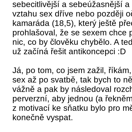
sebecitlivější a sebeúžasnější 
vztahu sex dříve nebo později 
kamaráda (18,5), který ještě př
prohlašoval, že se sexem chce p
nic, co by člověku chybělo. A te
už začíná řešit antikoncepci :D
Já, po tom, co jsem zažil, říká
sex až po svatbě, tak bych to něko
vážně a pak by následoval rozcho
perverzní, aby jednou (a řekněme
z motivací ke sňatku bylo pro m
konečně vyspat.