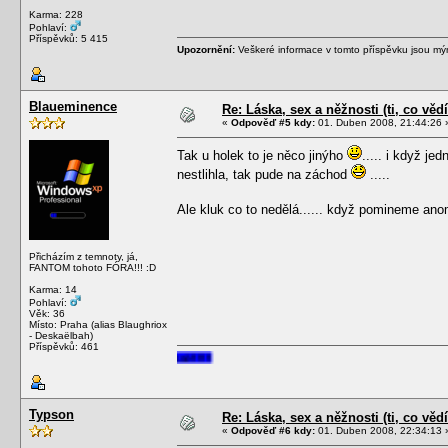
Karma: 228
Pohlaví:
Příspěvků: 5 415
Upozornění:
Veškeré informace v tomto příspěvku jsou mý
Blaueminence
Re: Láska, sex a něžnosti (ti, co vědí
«
Odpověď #5 kdy:
01. Duben 2008, 21:44:26 
Tak u holek to je něco jinýho
..... i když j
nestlihla, tak pude na záchod
.....
Ale kluk co to nedělá...... když pomineme ano
Přicházím z temnoty, já,
FANTOM tohoto FÓRA!!! :D
Karma: 14
Pohlaví:
Věk: 36
Místo: Praha (alias Blaughriox
- Deskaëlbah)
Příspěvků: 461
Typson
Re: Láska, sex a něžnosti (ti, co vědí
«
Odpověď #6 kdy:
01. Duben 2008, 22:34:13 