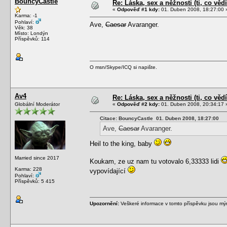
BouncyCastle
Re: Láska, sex a něžnosti (ti, co vědí
«
Odpověď #1 kdy:
01. Duben 2008, 18:27:00 
Karma: -1
Pohlaví:
Ave,
Caesar
Avaranger.
Věk: 38
Místo: Londýn
Příspěvků: 114
O msn/Skype/ICQ si napište.
Av4
Re: Láska, sex a něžnosti (ti, co vědí
Globální Moderátor
«
Odpověď #2 kdy:
01. Duben 2008, 20:34:17 
Citace: BouncyCastle 01. Duben 2008, 18:27:00
Ave,
Caesar
Avaranger.
Heil to the king, baby
Married since 2017
Koukam, ze uz nam tu votovalo 6,33333 lidi
Karma: 228
vypovídající
Pohlaví:
Příspěvků: 5 415
Upozornění:
Veškeré informace v tomto příspěvku jsou mý