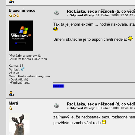
Blaueminence
Re: Láska, sex a něžnosti (ti, co vědí
«
Odpověď #8 kdy:
01. Duben 2008, 22:51:43 
Tak ta je jenom extrém.... hodně riskovala, st
Umění skutečně je to aspoň chvíli nedělat
Přicházím z temnoty, já,
FANTOM tohoto FÓRA!!! :D
Karma: 14
Pohlaví:
Věk: 36
Místo: Praha (alias Blaughriox
- Deskaëlbah)
Příspěvků: 461
Marti
Re: Láska, sex a něžnosti (ti, co vědí
«
Odpověď #9 kdy:
03. Duben 2008, 13:46:18 
zajímavý je, že nedostatek sexu rozhodně nen
pravěkýmu zachování rodu