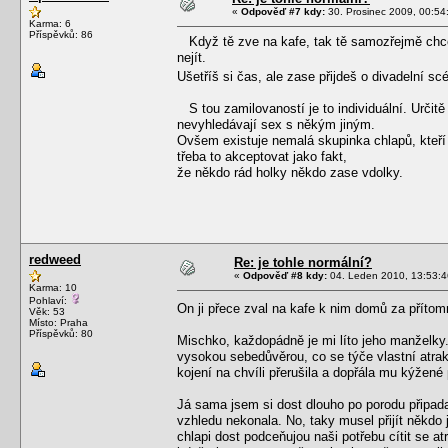
«
Odpověď #7 kdy:
30. Prosinec 2009, 00:54
Karma: 6
Příspěvků: 86
Když tě zve na kafe, tak tě samozřejmě chce
nejít.
Ušetříš si čas, ale zase přijdeš o divadelní s
S tou zamilovaností je to individuální. Určitě e
nevyhledávají sex s někým jiným.
Ovšem existuje nemalá skupinka chlapů, kteří 
třeba to akceptovat jako fakt,
že někdo rád holky někdo zase vdolky.
redweed
Re: je tohle normální?
«
Odpověď #8 kdy:
04. Leden 2010, 13:53:4
Karma: 10
Pohlaví:
On ji přece zval na kafe k nim domů za přítomn
Věk: 53
Místo: Praha
Příspěvků: 80
Mischko, každopádně je mi líto jeho manželky
vysokou sebedůvěrou, co se týče vlastní atrakt
kojení na chvíli přerušila a dopřála mu kýžené 
Já sama jsem si dost dlouho po porodu připad
vzhledu nekonala. No, taky musel přijít někdo 
chlapi dost podceňujou naši potřebu cítit se a