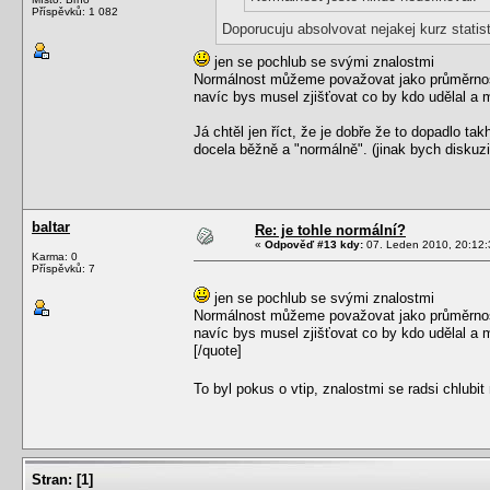
Příspěvků: 1 082
Doporucuju absolvovat nejakej kurz statist
jen se pochlub se svými znalostmi
Normálnost můžeme považovat jako průměrnost 
navíc bys musel zjišťovat co by kdo udělal a 
Já chtěl jen říct, že je dobře že to dopadlo tak
docela běžně a "normálně". (jinak bych diskuzi 
baltar
Re: je tohle normální?
«
Odpověď #13 kdy:
07. Leden 2010, 20:12:
Karma: 0
Příspěvků: 7
jen se pochlub se svými znalostmi
Normálnost můžeme považovat jako průměrnost 
navíc bys musel zjišťovat co by kdo udělal a 
[/quote]
To byl pokus o vtip, znalostmi se radsi chlubi
Stran:
[
1
]