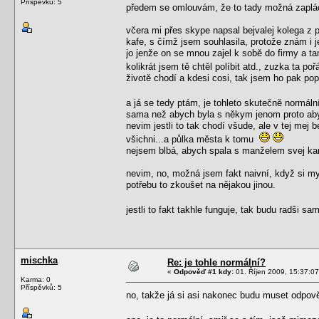
Příspěvků: 5
předem se omlouvám, že to tady možná zaplác
včera mi přes skype napsal bejvalej kolega z p
kafe, s čímž jsem souhlasila, protože znám i j
jo jenže on se mnou zajel k sobě do firmy a ta
kolikrát jsem tě chtěl políbit atd., zuzka ta 
životě chodí a kdesi cosi, tak jsem ho pak pop
a já se tedy ptám, je tohleto skutečně normál
sama než abych byla s někym jenom proto aby
nevim jestli to tak chodí všude, ale v tej mej 
všichni...a půlka města k tomu
nejsem blbá, abych spala s manželem svej ka
nevim, no, možná jsem fakt naivní, když si my
potřebu to zkoušet na nějakou jinou.
jestli to fakt takhle funguje, tak budu radši s
mischka
Re: je tohle normální?
«
Odpověď #1 kdy:
01. Říjen 2009, 15:37:07
Karma: 0
Příspěvků: 5
no, takže já si asi nakonec budu muset odp