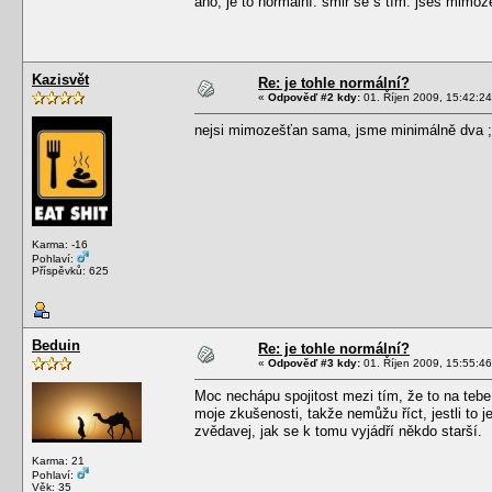
ano, je to normální. smiř se s tím. jseš mim
Kazisvět
Re: je tohle normální?
«
Odpověď #2 kdy:
01. Říjen 2009, 15:42:24
nejsi mimozešťan sama, jsme minimálně dva ;
Karma: -16
Pohlaví:
Příspěvků: 625
Beduin
Re: je tohle normální?
«
Odpověď #3 kdy:
01. Říjen 2009, 15:55:46
Moc nechápu spojitost mezi tím, že to na tebe
moje zkušenosti, takže nemůžu říct, jestli to 
zvědavej, jak se k tomu vyjádří někdo starší.
Karma: 21
Pohlaví:
Věk: 35