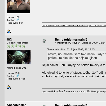
Karma: 159
Pohlaví:
Příspěvků: 594
https://www.facebook.com/The-GreatLifeStyle-154778437
Av4
Re: je tohle normální?
Globální Moderátor
«
Odpověď #6 kdy:
04. Listopad 2009, 22:14
Citace: mischka 01. Říjen 2009, 12:13:45
nevim, no, možná jsem fakt naivní, když 
potřebu to zkoušet na nějakou jinou.
Nejsi naivní. Jen i kdyby se někdo takový o t
Married since 2017
Ale ohledně tohohle přístupu, tvého, že "radši
Karma: 228
a bblě si vybrat, ale když to nezkusíš, tak nikdy
Pohlaví:
Příspěvků: 5 415
Upozornění:
Veškeré informace v tomto příspěvku jsou mý
SpeedMaster
Re: je tohle normální?