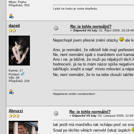
Místo: Praha
Příspěvků: 553
I pád na hubu je cesta dopředu.
dazed
Re: je tohle normální?
«
Odpověď #4 kdy:
01. Říjen 2009, 16:19:49
Nepochopil jsem přesné znění otázky
ale k
Ano, je normální, že někteří lidé mají preferenc
Ne, není normální spát s manželem své kama
Ano i ne, je běžné, že muži po nějakých těch l
hodnocení, já na to mám názor spíše negativní 
takříkajíc snažit a např. místo milování a nápad
Karma: 17
Ne, není normální, že to na tebe zkouší takh
Pohlaví:
Věk: 46
Příspěvků: 226
Happiness under construction!
Abruzzi
Re: je tohle normální?
«
Odpověď #5 kdy:
04. Listopad 2009, 22:00
tak jestli má manželku tak nchápu proč se snaži
Snad po těchto větách nemohl čekat úspěch