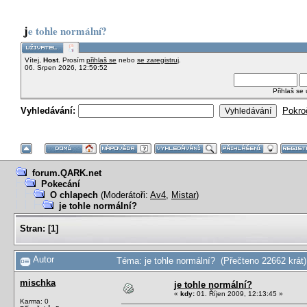
je tohle normální?
Vítej,
Host
. Prosím
přihlaš se
nebo
se zaregistruj
.
06. Srpen 2026, 12:59:52
Přihlaš se
Vyhledávání:
Pokro
forum.QARK.net
Pokecání
O chlapech
(Moderátoři:
Av4
,
Mistar
)
je tohle normální?
Stran:
[
1
]
Autor
Téma: je tohle normální? (Přečteno 22662 krát)
mischka
je tohle normální?
«
kdy:
01. Říjen 2009, 12:13:45 »
Karma: 0