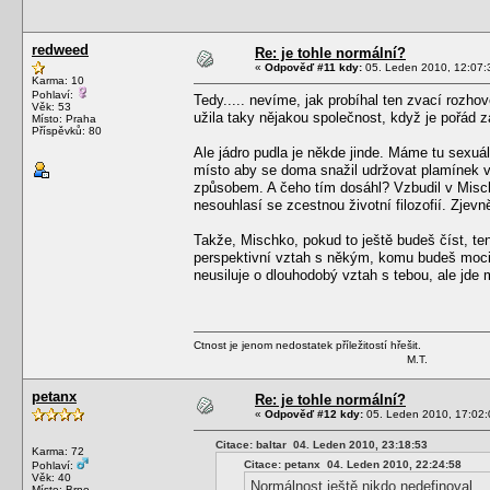
redweed
Re: je tohle normální?
«
Odpověď #11 kdy:
05. Leden 2010, 12:07:
Karma: 10
Pohlaví:
Tedy..... nevíme, jak probíhal ten zvací rozho
Věk: 53
užila taky nějakou společnost, když je pořá
Místo: Praha
Příspěvků: 80
Ale jádro pudla je někde jinde. Máme tu sexuá
místo aby se doma snažil udržovat plamínek vá
způsobem. A čeho tím dosáhl? Vzbudil v Misch
nesouhlasí se zcestnou životní filozofií. Zjev
Takže, Mischko, pokud to ještě budeš číst, ten
perspektivní vztah s někým, komu budeš moci 
neusiluje o dlouhodobý vztah s tebou, ale jde 
Ctnost je jenom nedostatek příležitostí hřešit.
M.T.
petanx
Re: je tohle normální?
«
Odpověď #12 kdy:
05. Leden 2010, 17:02:
Citace: baltar 04. Leden 2010, 23:18:53
Karma: 72
Citace: petanx 04. Leden 2010, 22:24:58
Pohlaví:
Věk: 40
Normálnost ještě nikdo nedefinoval.
Místo: Brno