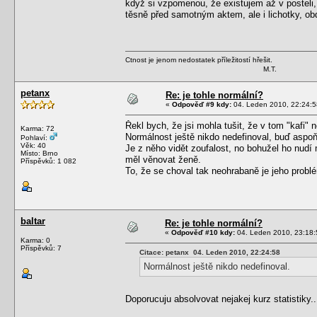
když si vzpomenou, že existujem až v posteli,
těsně před samotným aktem, ale i lichotky, obd
Ctnost je jenom nedostatek příležitostí hřešit.
M.T.
petanx
Re: je tohle normální?
«
Odpověď #9 kdy:
04. Leden 2010, 22:24:5
Řekl bych, že jsi mohla tušit, že v tom "kafi" 
Karma: 72
Normálnost ještě nikdo nedefinoval, buď aspoň 
Pohlaví:
Věk: 40
Je z něho vidět zoufalost, no bohužel ho nudí
Místo: Brno
měl věnovat ženě.
Příspěvků: 1 082
To, že se choval tak neohrabaně je jeho probl
baltar
Re: je tohle normální?
«
Odpověď #10 kdy:
04. Leden 2010, 23:18:
Karma: 0
Příspěvků: 7
Citace: petanx 04. Leden 2010, 22:24:58
Normálnost ještě nikdo nedefinoval.
Doporucuju absolvovat nejakej kurz statistiky.