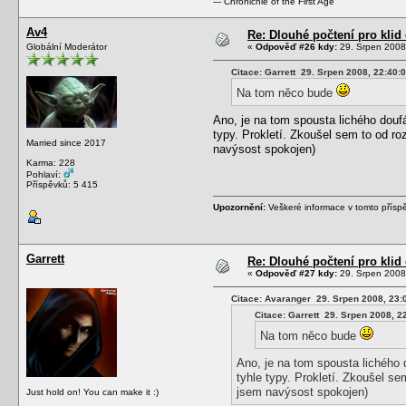
--- Chronichle of the First Age
Av4
Re: Dlouhé počtení pro kli
Globální Moderátor
«
Odpověď #26 kdy:
29. Srpen 2008
Citace: Garrett 29. Srpen 2008, 22:40:
Na tom něco bude
Ano, je na tom spousta lichého douf
typy. Prokletí. Zkoušel sem to od ro
Married since 2017
navýsost spokojen)
Karma: 228
Pohlaví:
Příspěvků: 5 415
Upozornění:
Veškeré informace v tomto přísp
Garrett
Re: Dlouhé počtení pro kli
«
Odpověď #27 kdy:
29. Srpen 2008
Citace: Avaranger 29. Srpen 2008, 23:
Citace: Garrett 29. Srpen 2008, 2
Na tom něco bude
Ano, je na tom spousta lichého
tyhle typy. Prokletí. Zkoušel se
jsem navýsost spokojen)
Just hold on! You can make it :)