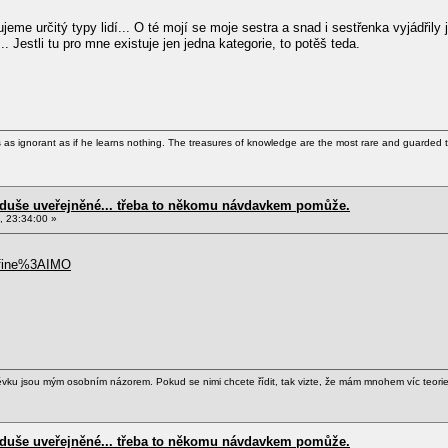
ujeme určitý typy lidí... O té mojí se moje sestra a snad i sestřenka vyjádřily
. Jestli tu pro mne existuje jen jedna kategorie, to potěš teda.
as ignorant as if he learns nothing. The treasures of knowledge are the most rare and guarded t
d duše uveřejněné... třeba to někomu návdavkem pomůže.
, 23:34:00 »
efine%3AIMO
ěvku jsou mým osobním názorem. Pokud se nimi chcete řídit, tak vizte, že mám mnohem víc teori
d duše uveřejněné... třeba to někomu návdavkem pomůže.