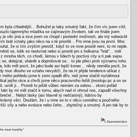
ím byla chladnější... Bohužel je taky smutný fakt, že čím víc jsem cítil,
ký kouzlo tajemnýho mladíka se zajímavým životem, tak ve finále jsem
y je věc jiná a sice jsem se chopil i poslední možnosti, ale mý sebeúctě
umím brát vztahy jako něco na x-té prioritě... Pro mne jsou na první. Moc
oufat, že si tím zvýším prestiž, když to ve mne prostě není, to mi nejde.
it se, tolik se neotvírat nebo si prostě jen s holkama "hrát"... měl
 z mnoha těch, co chodí, lámou v lidech ty poctivý city a ti pak sejou
t se, dolejzat, uhánět a doprošovat se... to jde přeci proti významu toho
a, kdo měl pocit, že jako bude asi lepší konec... nikdy neměla pocit, že
ikdy moc dlouho ve vztahu nevydrží, že na ní přijde tendence utíkat z
z mého pohledu jsme k zemi spadli dřív, než jsme stačili roztáhnout
otkal jejího otce a chvíli jsme něco pracovního řešili (montuju pc a on se
t, uvidí ji... Prostě to ještě vůbec nemám za sebou... skoro pořád
 fakt by mi měl stačit k tomu, abych nad ní ohrnul nos, zapudil všechny
brečel... Nebýt lásky (asi hlavně tý nešťastný), lidstvo by
c krásný věci. Doufám, že i u mne se to v něco cenného a poučného
vyšší síly a nebo evoluce nebo čeho... zbytečný a smutný. A jen tak by to
Zaznamenáno
he most harshly."