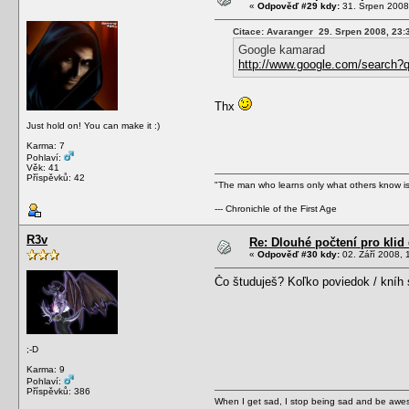
«
Odpověď #29 kdy:
31. Srpen 2008
Citace: Avaranger 29. Srpen 2008, 23:
Google kamarad
http://www.google.com/search
Thx
Just hold on! You can make it :)
Karma: 7
Pohlaví:
Věk: 41
Příspěvků: 42
"The man who learns only what others know is 
--- Chronichle of the First Age
R3v
Re: Dlouhé počtení pro kli
«
Odpověď #30 kdy:
02. Září 2008, 
Čo študuješ? Koľko poviedok / kníh 
;-D
Karma: 9
Pohlaví:
Příspěvků: 386
When I get sad, I stop being sad and be awes