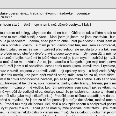
d duše uveřejněné... třeba to někomu návdavkem pomůže.
17:13:34 »
hodin starý... Spíš moje niterní, než dějově pestrý... I když...
tou autem od kolegy, abych se dostal na bus... Občas to tak udělám a pak s
mne to tam ještě silněji a více... Mohl jsem jít jinam, na jinou zastávku - b
u a já neodolám... nevím, snad jsem to chtěl i brát jako výzvu, snad jsem dou
budu a pohybuju často... a mám je rád, dávno před tím, než jsem se dozvěděl, 
astavil, zdálo se mi, že jsem ji zahlédl před sebou, ale nebyla to ona a tak js
e se přede mnou otevřely dveře a vyšla doopravdy ona...! Byl jsem dál a měl j
s sluneční brýle, které mi to ještě více zkreslily, jsem myslím zahlédl její tv
 možná se mi to zdálo. Ale to, jak nasadila a šla rychle, jen moji teorii potv
ntů, měl jsem s ní společnou cestu a tak trochu jsem upravil trasu i rychlost,
raz v hlavě, co jsem v tu chvíli viděl... její opálený nohy... a holý záda (v
desítek metrů), kde jsem opět změnil směr, stále jsem šel za ní, chtěl vidět, k
m v tu chvíli stoprocentně nevěděl, jen se to potvrdilo zpětně. Dělo se to vš
filu... Nevypadal tak drsně, spíš normálně, žádný ostrý hrany... Nevím, jestli
 sebe... možná o mně věděla. Letmým pohledem jsem spatřil jak se vítají, mož
ně vykročil do vedlejší ulice, doufaje snad, že je nadběhnu... zase ty niterní
h měl sílu, jako mají někteří jiní...). Proběhl jsem uličkou a spatřil je v dá
možná si myslela, že jsem za ní šel pomaleji a teď je docházím, možná mne n
. Prošel tou mojí oblíbenou ulici, dolů a pak zpět nahoru a analyzoval pocity..
 vystupovali z auta... snad jen ta máti by mne poznala, bratr ztěží... (zajímal
eví (a možná někdo další o kterým nevím já). Já za celou tu dobu měl jenom ji