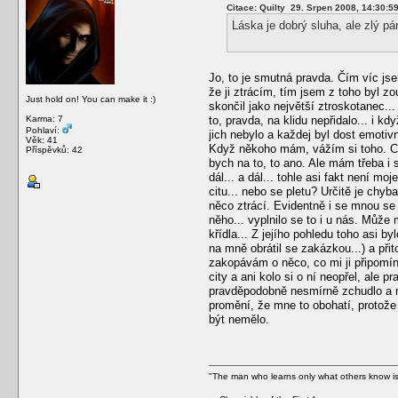
Citace: Quilty 29. Srpen 2008, 14:30:5
Láska je dobrý sluha, ale zlý pán
Jo, to je smutná pravda. Čím víc jsem
že ji ztrácím, tím jsem z toho byl z
Just hold on! You can make it :)
skončil jako největší ztroskotanec..
Karma: 7
to, pravda, na klidu nepřidalo... i k
Pohlaví:
jich nebylo a každej byl dost emotiv
Věk: 41
Když někoho mám, vážím si toho. Chod
Příspěvků: 42
bych na to, to ano. Ale mám třeba i 
dál... a dál... tohle asi fakt není m
citu... nebo se pletu? Určitě je chy
něco ztrácí. Evidentně i se mnou se 
něho... vyplnilo se to i u nás. Může
křídla... Z jejího pohledu toho asi b
na mně obrátil se zakázkou...) a při
zakopávám o něco, co mi ji připomíná
city a ani kolo si o ní neopřel, ale 
pravděpodobně nesmírně zchudlo a ne
promění, že mne to obohatí, protože 
být nemělo.
"The man who learns only what others know is 