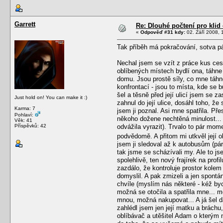
Garrett
Re: Dlouhé počtení pro kli
«
Odpověď #31 kdy:
02. Září 2008, 
Tak příběh má pokračování, sotva pár 
Nechal jsem se vzít z práce kus ces
oblíbených místech bydlí ona, táhne 
domu. Jsou prostě síly, co mne táhno
konfrontací - jsou to místa, kde se 
šel a těsně před její ulicí jsem se z
Just hold on! You can make it :)
zahnul do její ulice, dosáhl toho, ž
Karma: 7
jsem ji poznal. Asi mne spatřila. Pře
Pohlaví:
někoho dožene nechtěná minulost... a
Věk: 41
Příspěvků: 42
odvážila vyrazit). Trvalo to pár mome
podvědomě. A přitom mi utkvěl její ob
jsem ji sledoval až k autobusům (pár 
tak jsme se scházívali my. Ale to jse
spolehlivě, ten nový frajírek na pro
zazdálo, že kontroluje prostor kolem
domyslil. A pak zmizeli a jen spontán
chvíle (myslím nás některé - kéž byc
možná se otočila a spatřila mne... 
mnou, možná nakupovat... A já šel dál
zahlédl jsem jen její matku a bráchu,
oblíbávač a utěšitel Adam o kterým n