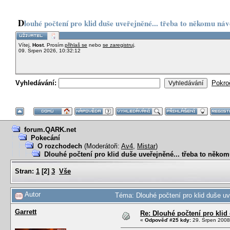
Dlouhé počtení pro klid duše uveřejněné... třeba to někomu 
Vítej,
Host
. Prosím
přihlaš se
nebo
se zaregistruj
.
09. Srpen 2026, 10:32:12
Vyhledávání:
Pokro
forum.QARK.net
Pokecání
O rozchodech
(Moderátoři:
Av4
,
Mistar
)
Dlouhé počtení pro klid duše uveřejněné... třeba to ně
Stran:
1
[
2
]
3
Vše
Autor
Téma: Dlouhé počtení pro klid duše u
Garrett
Re: Dlouhé počtení pro kli
«
Odpověď #25 kdy:
29. Srpen 2008