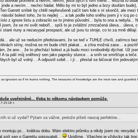
 to dovede proměnit a nevím, nevím, jestli bych s ním měnil… Možná to bude 
l jinde a nevím… nechci hádat. Mělo by mi to být jedno a brzy doufám bude), 
 Garrett snílek by chtěl nepřerušeně začít tam kde s ní skončil, ale mezi te
 násobí bolest toho, že to nejde) ... a tak podle toho sněhu jsem ji v icq po 
 číslo z ignore listu a zobrazilo se to jméno původní... byla to ona a nebyla...
til jsem, že se mi svět neboří... spíš to je zvláštní zmrzačená úleva... úleva, c
 staré riuny a nezasypal prospasti, ale už jsou tu stroje, co to za mně dělají.
lodá… ale už se nedusím představami, že se teď v TUHLE chvíli, zatímco bez
těnách stíny, možná se mi bude chtít plakat… a zítra možná zase… a pozítří
m, že ano… že to přechází bolest a já budu moci svobodněji dýchat. Už jsem
 ta pálí můj sněhový sen jako paprsky slunce… a sníh se smršťuje a teče…
ch byl už volný… A odpustil sobě… i jí… přestal se bičovat tím jedovatým s
as ignorant as if he learns nothing. The treasures of knowledge are the most rare and guarded t
d duše uveřejněné... třeba to někomu návdavkem pomůže.
17:15:18 »
níh si už vydal? Pýtam sa vážne, pretože píšeš naozaj perfektne...
 montuju pc... krátkou dobu. Mám elektro průmku a nikdy jsem nic nevydal. 
l snít sen o Garrettu spisovateli...
Uvidíme.. Všechno je vždycky tak troch