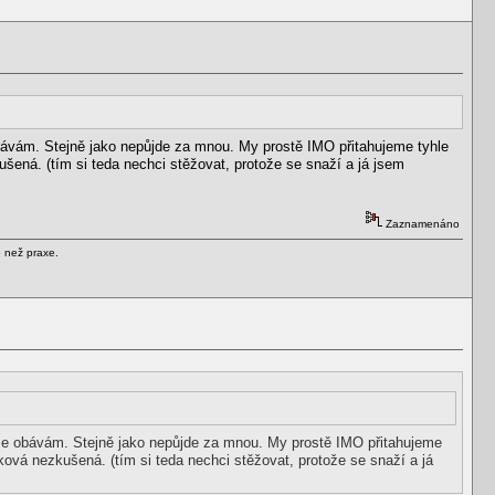
bávám. Stejně jako nepůjde za mnou. My prostě IMO přitahujeme tyhle
ušená. (tím si teda nechci stěžovat, protože se snaží a já jsem
Zaznamenáno
e než praxe.
se obávám. Stejně jako nepůjde za mnou. My prostě IMO přitahujeme
aková nezkušená. (tím si teda nechci stěžovat, protože se snaží a já