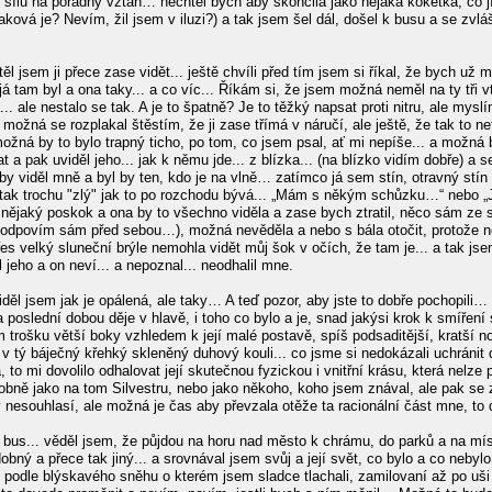
 sílu na pořádný vztah… nechtěl bych aby skončila jako nějaká koketka, co jí
taková je? Nevím, žil jsem v iluzi?) a tak jsem šel dál, došel k busu a se zv
těl jsem ji přece zase vidět... ještě chvíli před tím jsem si říkal, že bych už
A já tam byl a ona taky... a co víc... Říkám si, že jsem možná neměl na ty tři v
. ale nestalo se tak. A je to špatně? Je to těžký napsat proti nitru, ale mysl
l a možná se rozplakal štěstím, že ji zase třímá v náručí, ale ještě, že tak to 
ožná by to bylo trapný ticho, po tom, co jsem psal, ať mi nepíše... a možná b
at a pak uviděl jeho... jak k němu jde... z blízka... (na blízko vidím dobře) 
 by viděl mně a byl by ten, kdo je na vlně… zatímco já sem stín, otravný stín 
ak trochu "zlý" jak to po rozchodu bývá... „Mám s někým schůzku…“ nebo „Je
nějaký poskok a ona by to všechno viděla a zase bych ztratil, něco sám ze seb
zodpovím sám před sebou…), možná nevěděla a nebo s bála otočit, protože necht
řes velký sluneční brýle nemohla vidět můj šok v očích, že tam je... a tak jsem
jeho a on neví... a nepoznal... neodhalil mne.
 viděl jsem jak je opálená, ale taky… A teď pozor, aby jste to dobře pochopi
poslední dobou děje v hlavě, i toho co bylo a je, snad jakýsi krok k smíření
 trošku větší boky vzhledem k její malé postavě, spíš podsaditější, kratší noh
v tý báječný křehký skleněný duhový kouli... co jsme si nedokázali uchránit 
 to mi dovolilo odhalovat její skutečnou fyzickou i vnitřní krásu, která nelze
obně jako na tom Silvestru, nebo jako někoho, koho jsem znával, ale pak se zm
y nesouhlasí, ale možná je čas aby převzala otěže ta racionální část mne, to d
 bus... věděl jsem, že půjdou na horu nad město k chrámu, do parků a na míst
odobný a přece tak jiný... a srovnával jsem svůj a její svět, co bylo a co nebyl
... podle blýskavého sněhu o kterém jsem sladce tlachali, zamilovaní až po uši