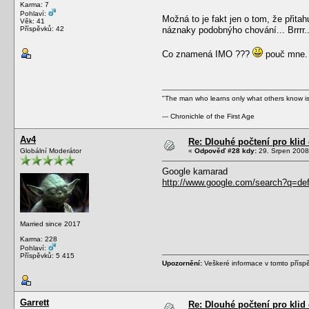
Karma: 7
Pohlaví:
Možná to je fakt jen o tom, že přitah
Věk: 41
Příspěvků: 42
náznaky podobnýho chování... Brrrr...
Co znamená IMO ???
pouč mne.
"The man who learns only what others know is 
--- Chronichle of the First Age
Av4
Re: Dlouhé počtení pro kli
Globální Moderátor
«
Odpověď #28 kdy:
29. Srpen 2008
Google kamarad
http://www.google.com/search?q=d
Married since 2017
Karma: 228
Pohlaví:
Příspěvků: 5 415
Upozornění:
Veškeré informace v tomto přísp
Garrett
Re: Dlouhé počtení pro kli