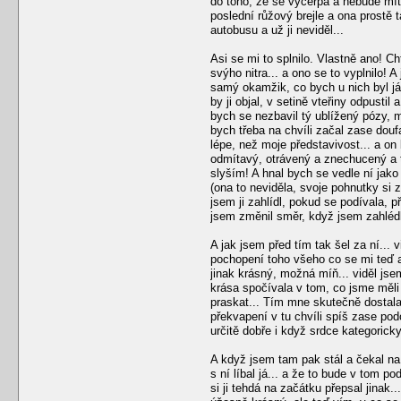
do toho, že se vyčerpá a nebude mít
poslední růžový brejle a ona prostě 
autobusu a už ji neviděl...
Asi se mi to splnilo. Vlastně ano! Ch
svýho nitra... a ono se to vyplnilo! 
samý okamžik, co bych u nich byl já..
by ji objal, v setině vteřiny odpusti
bych se nezbavil tý ublížený pózy, m
bych třeba na chvíli začal zase douf
lépe, než moje představivost... a on
odmítavý, otrávený a znechucený a t
slyším! A hnal bych se vedle ní jako 
(ona to neviděla, svoje pohnutky si 
jsem ji zahlídl, pokud se podívala, p
jsem změnil směr, když jsem zahlédl 
A jak jsem před tím tak šel za ní...
pochopení toho všeho co se mi teď a 
jinak krásný, možná míň... viděl jsem
krása spočívala v tom, co jsme měli 
praskat... Tím mne skutečně dostala,
překvapení v tu chvíli spíš zase pod
určitě dobře i když srdce kategorick
A když jsem tam pak stál a čekal na
s ní líbal já... a že to bude v tom p
si ji tehdá na začátku přepsal jinak