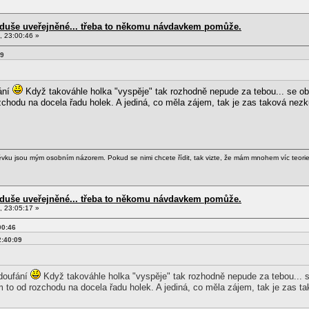
d duše uveřejněné... třeba to někomu návdavkem pomůže.
, 23:00:46 »
09
ání
Když takováhle holka "vyspěje" tak rozhodně nepude za tebou... se o
zchodu na docela řadu holek. A jediná, co měla zájem, tak je zas taková nezk
ěvku jsou mým osobním názorem. Pokud se nimi chcete řídit, tak vizte, že mám mnohem víc teori
d duše uveřejněné... třeba to někomu návdavkem pomůže.
, 23:05:17 »
00:46
2:40:09
 doufání
Když takováhle holka "vyspěje" tak rozhodně nepude za tebou... 
m to od rozchodu na docela řadu holek. A jediná, co měla zájem, tak je zas t