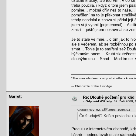
úžasně krásný, ale teď vím, v co se
třeba poučila, i když o tom jsem psa
pomine… možná dřív než to naše… Ten
pomýšlení na to je překonat strašlivě
tehdy neodolal a znovu si přidal její
jsem si ji vysnil (pojmenoval)... A cí
zmizí... ještě jsem nesrovnal se zemí
Je to stále ve mně… cítím jak to h
ale s večerem, až se rozběhnou po s
smát… Tohle je to smíření se? Doufá
hýčkaným snem… Krutá skutečnost! A
dlouhýho snu… Snad… Modlím se. Aby
"The man who learns only what others know is 
--- Chronichle of the First Age
Garrett
Re: Dlouhé počtení pro kli
«
Odpověď #32 kdy:
02. Září 2008, 
Citace: R3v 02. Září 2008, 16:04:04
Čo študuješ? Koľko poviedok / k
Pracuju v internetovém obchodě, kde
básně... jednou bych si ale rád necha