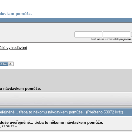
návdavkem pomůže.
Přihlaš se uživatelským jmén
čilé vyhledávání
komu návdavkem pomůže.
veřejněné... třeba to někomu návdavkem pomůže. (Přečteno 53072 krát)
d duše uveřejněné... třeba to někomu návdavkem pomůže.
, 22:59:15 »