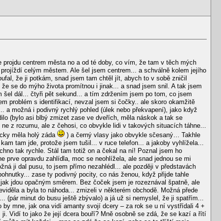
e projdu centrem města no a od té doby, co vím, že tam v těch mých
us projíždí celým městem. Ale šel jsem centrem... a schválně kolem jejího
fal, že ji potkám, snad jsem tam chtěl jít, abych to v sobě zničil
že se do mýho života promítnou i jinak... a snad jsem snil. A tak jsem
em šel dál... čtyři pět sekund... a tím zdržením jsem po tom, co jsem
sem problém s identifikací, nevzal jsem si čočky.. ale skoro okamžitě
ář... a možná i podivný rychlý pohled (úlek nebo překvapení), jako když
rdilo (bylo asi blbý zmizet zase ve dveřích, měla náskok a tak se
 ne z rozumu, ale z čehosi, co obvykle lidi v takových situacích táhne...
ždycky měla holý záda
) a černý vlasy jako obvykle sčesaný… Takhle
am tam jde, protože jsem tušil... v ruce telefon... a jakoby vyhlížela...
echno tak rychle. Stál tam totiž on a čekal na ní! Poznal jsem ho
 mne prve opravdu zahlídla, moc se neohlížela, ale snad jednou se mi
ná ji dal pusu, to jsem přímo nezahlédl... ale později v představách
 pohnutky... zase ty podivný pocity, co nás ženou, když přijde tahle
lce, jak jdou opačným směrem. Bez čoček jsem je rozeznával špatně, ale
eviděla a byla to náhoda... zmizeli v některém obchodě. Možná přede
. (pár minut do busu ještě zbývalo) a já už si nemyslel, že ji spatřím...
o by mne, jak ona vidí amanty svojí dcery – za rok se u ní vystřídali 4 +
. Vidí to jako že její dcera bouří? Mně osobně se zdá, že se kazí a řítí