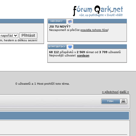
JSI TU NOVÝ?
Nezapomeň si přečíst
pravidla tohoto fóra
!
em, heslem a délkou sezení
68 112
příspěvků v
2 569
témat od
3 709
uživatelů
Nejnovější uživatel:
sordson
0 uživatelů a 1 Host prohlíží toto téma.
« předchozí
další »