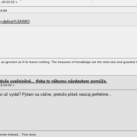
, 09:32:52 »
34:00
?q=define%3AIMO
as ignorant as if he learns nothing. The treasures of knowledge are the most rare and guarded t
d duše uveřejněné... třeba to někomu návdavkem pomůže.
16:04:04 »
si už vydal? Pýtam sa vážne, pretože píšeš naozaj perfektne...
ome instead... True story.