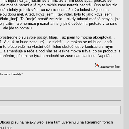
mít lepší než já (musím se smířit, že s ním bude spát, protože se
ale možná narazí a já bych takhle zase narazit nechtěl. Ono to kouzlo
ď a tehdy je tolik věcí, co už nic nesmaže, že bolest už jenom z
celou dobu měl. A teď, když jsem ji tak viděl, bylo to jako když jsem
 Někdo „jinej“. Ta "moje" prostě zmizela... nikdy taková možná nebyla, jak
o ji cítím, ale nemůžu ji uznat ani si ji plně uvědomit, protože v tu ránu
.. ale jde to pomalu.
prostředně píšu svoje pocity, líbají… už jsem to možná akceptoval…
.. Ale už to bude zase jiný… a slabší… a možná se mi bude i chtít
 to přece viděl na vlastní oči! Holou skutečnost v kontrastu s mým
 a zmenšuje a teče a pod ním se leskne mokrá tráva, co se probouzí z
něním, přestal se týrat a nadechl se zase nad hladinou. Napořád!
Zaznamenáno
he most harshly."
Občas píšu na nějaký web, sem tam uveřejňuju na literárních fórech
u jinak.