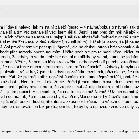
9
 ...
 jí dával najevo, jak mi na ní záleží (gesto ---> návrat/pokus o návrat), tak t
oufalejší a tím víc zoufalejší věci jsem dělal. Jestli jsem před tím měl něja
. v jejích očích se ze mně stal nejspíš nějakej ubožáček (pohled z druhý stran
dyž si můžu říct - měj klidný svědomí, zkusil jsi to). Háček je v tom, že já ne
ní. Asi právě v tomhle postupuju špatně, ale na druhou stranu hrát vabank a d
it přes mrtvoly prostě neumím. Určitě bych ale pro to mohl něco udělat, změn
strach, že kdybych se do těhle her dostal a zalíbily by se mi, stanu se jedním
oje strana. Věřím, že poctivá láska v člověku nikdy nevybudí potřebu ztrapňova
ba, že ona si tuhle druhou stranu mince zatím "neošahala" - vždycky to byla on
jí ulevilo... však když jsme to kdysi na začátku rozebírali, přiznala se, že n
 mne těšit, že jse měl zatím největší úspěch, ale samozřejmě netěší, protože 
ylo až dost... Není to fér... Fakt že ne. Pořád jí mám plnou hlavu, dnes jsem p
tom jsem z půlky myslel na to, že za pár minut až dojede dom, s ní bude mluvi
... jsem pacient. A nejhorší je, že ona to tak nemá! Nemá!!! Už ten samotný
pravda se má tak, že mi zoufale chybí a při myšlence na ní by člověk normálně 
jrůznější poezii, hudbu, literaturu a zkušenost vůbec. To všechno jsou mo
aby to existovalo jen tak pro trápení lidí, to by bylo opravdu svinstvo od tý 
as ignorant as if he learns nothing. The treasures of knowledge are the most rare and guarded t