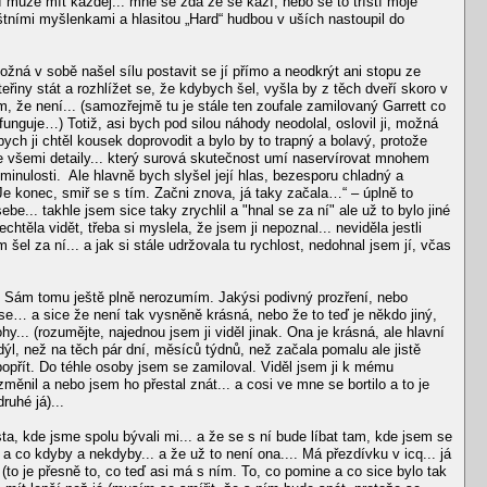
 může mít každej... mne se zdá že se kazí, nebo se to tříští moje
láštními myšlenkami a hlasitou „Hard“ hudbou v uších nastoupil do
 možná v sobě našel sílu postavit se jí přímo a neodkrýt ani stopu ze
teřiny stát a rozhlížet se, že kdybych šel, vyšla by z těch dveří skoro v
ím, že není... (samozřejmě tu je stále ten zoufale zamilovaný Garrett co
nefunguje…) Totiž, asi bych pod silou náhody neodolal, oslovil ji, možná
ych ji chtěl kousek doprovodit a bylo by to trapný a bolavý, protože
a se všemi detaily... který surová skutečnost umí naservírovat mnohem
minulosti. Ale hlavně bych slyšel její hlas, bezesporu chladný a
 konec, smiř se s tím. Začni znova, já taky začala…“ – úplně to
e... takhle jsem sice taky zrychlil a "hnal se za ní" ale už to bylo jiné
ěla vidět, třeba si myslela, že jsem ji nepoznal... neviděla jestli
 šel za ní... a jak si stále udržovala tu rychlost, nedohnal jsem jí, včas
li… Sám tomu ještě plně nerozumím. Jakýsi podivný prozření, nebo
 se… a sice že není tak vysněně krásná, nebo že to teď je někdo jiný,
y... (rozumějte, najednou jsem ji viděl jinak. Ona je krásná, ale hlavní
dýl, než na těch pár dní, měsíců týdnů, než začala pomalu ale jistě
 popřít. Do téhle osoby jsem se zamiloval. Viděl jsem ji k mému
ěnil a nebo jsem ho přestal znát... a cosi ve mne se bortilo a to je
ruhé já)...
a, kde jsme spolu bývali mi... a že se s ní bude líbat tam, kde jsem se
o a co kdyby a nekdyby... a že už to není ona.... Má přezdívku v icq... já
 (to je přesně to, co teď asi má s ním. To, co pomine a co sice bylo tak