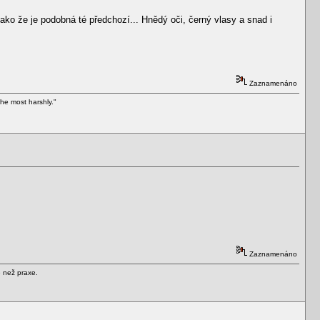
 jako že je podobná té předchozí... Hnědý oči, černý vlasy a snad i
Zaznamenáno
he most harshly."
Zaznamenáno
e než praxe.